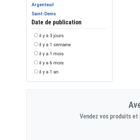
Argenteuil
Saint-Denis
Date de publication
il y a 3 jours
il y a 1 semaine
il y a 1 mois
il y a 6 mois
il y a 1 an
Ave
Vendez vos produits et 