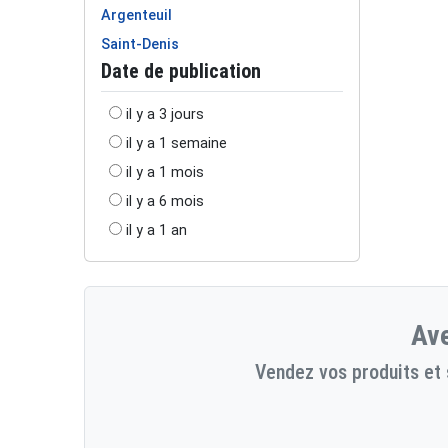
Argenteuil
Saint-Denis
Date de publication
il y a 3 jours
il y a 1 semaine
il y a 1 mois
il y a 6 mois
il y a 1 an
Ave
Vendez vos produits et 