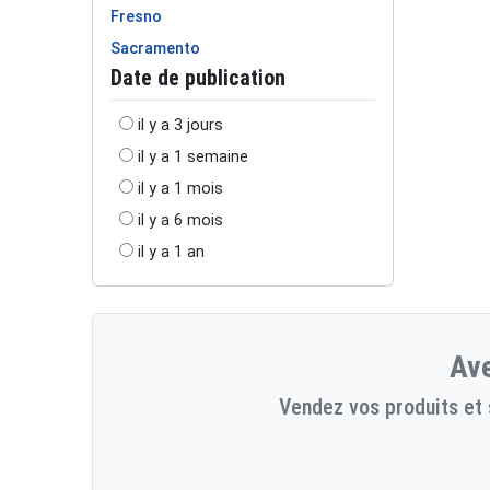
Fresno
Sacramento
Date de publication
il y a 3 jours
il y a 1 semaine
il y a 1 mois
il y a 6 mois
il y a 1 an
Ave
Vendez vos produits et 