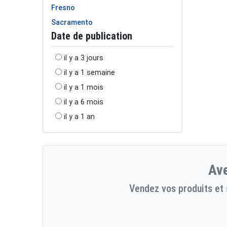
Fresno
Sacramento
Date de publication
il y a 3 jours
il y a 1 semaine
il y a 1 mois
il y a 6 mois
il y a 1 an
Ave
Vendez vos produits et 