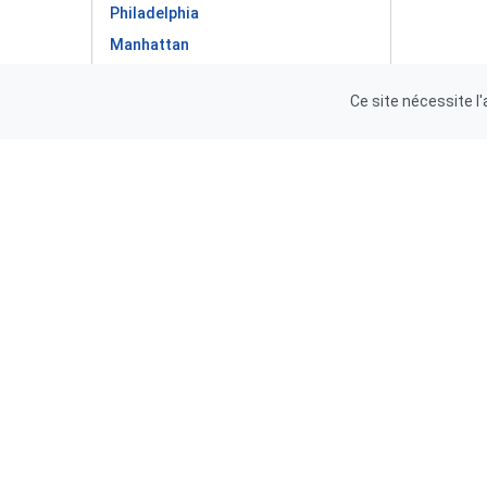
Philadelphia
Manhattan
San Antonio
Ce site nécessite l
San Diego
The Bronx
Dallas
San Jose
Jacksonville
Austin
Fort Worth
Columbus
Indianapolis
Charlotte
San Francisco
Seattle
Denver