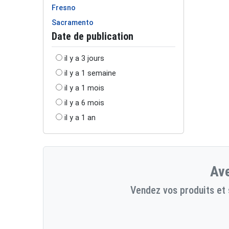
Fresno
Sacramento
Date de publication
il y a 3 jours
il y a 1 semaine
il y a 1 mois
il y a 6 mois
il y a 1 an
Ave
Vendez vos produits et 