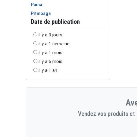
Pama
Pitmoaga
Date de publication
il y a 3 jours
il y a 1 semaine
il y a 1 mois
il y a 6 mois
il y a 1 an
Ave
Vendez vos produits et 