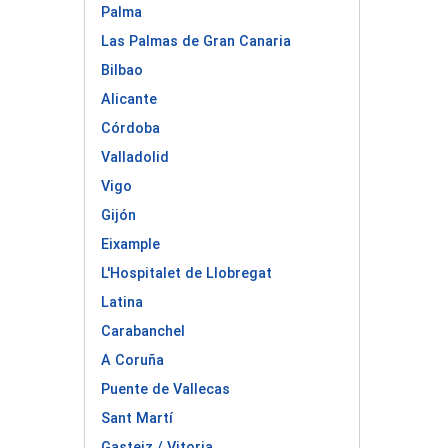
Palma
Las Palmas de Gran Canaria
Bilbao
Alicante
Córdoba
Valladolid
Vigo
Gijón
Eixample
L'Hospitalet de Llobregat
Latina
Carabanchel
A Coruña
Puente de Vallecas
Sant Martí
Gasteiz / Vitoria