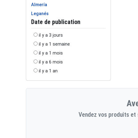
Almería
Leganés
Date de publication
il y a 3 jours
il y a 1 semaine
il y a 1 mois
il y a 6 mois
il y a 1 an
Ave
Vendez vos produits et 