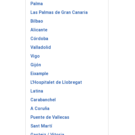
Palma
Las Palmas de Gran Canaria
Bilbao
Alicante
Córdoba
Valladolid
Vigo
Gijón
Eixample
L'Hospitalet de Llobregat
Latina
Carabanchel
A Coruña
Puente de Vallecas
Sant Martí
Gasteiz / Vitoria