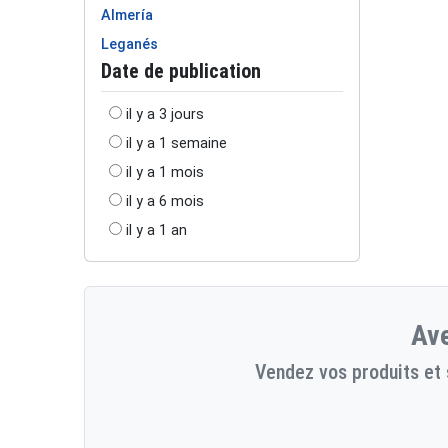
Almería
Leganés
Date de publication
il y a 3 jours
il y a 1 semaine
il y a 1 mois
il y a 6 mois
il y a 1 an
Ave
Vendez vos produits et 